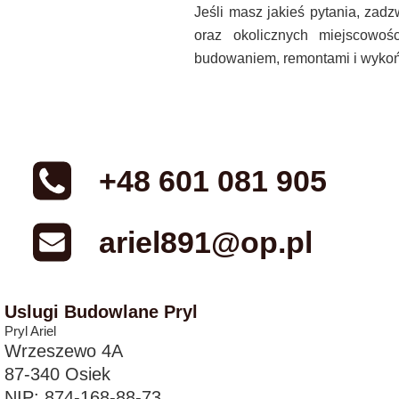
Jeśli masz jakieś pytania, zadz
oraz okolicznych miejscowoś
budowaniem, remontami i wykońc
+48 601 081 905
ariel891@op.pl
Uslugi Budowlane Pryl
Pryl Ariel
Wrzeszewo 4A
87-340 Osiek
NIP: 874-168-88-73